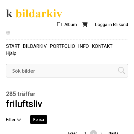
Album
Logga in
Bli kund
START
BILDARKIV
PORTFOLIO
INFO
KONTAKT
Hjälp
285 träffar
friluftsliv
Filter
Rensa
Föreg.
1
2
3
Nästa