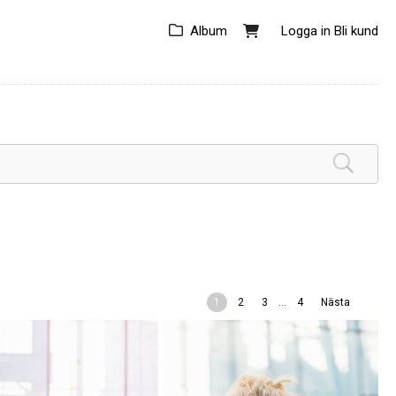
Album
Logga in
Bli kund
...
1
2
3
4
Nästa